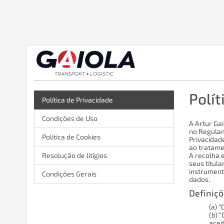
Polít
Política de Privacidade
Condições de Uso
A Artur Ga
no Regulame
Politica de Cookies
Privacidad
ao tratame
Resolução de litigios
A recolha e
seus titula
instrumento
Condições Gerais
dados.
Definiçõ
(a) 
(b) 
acei