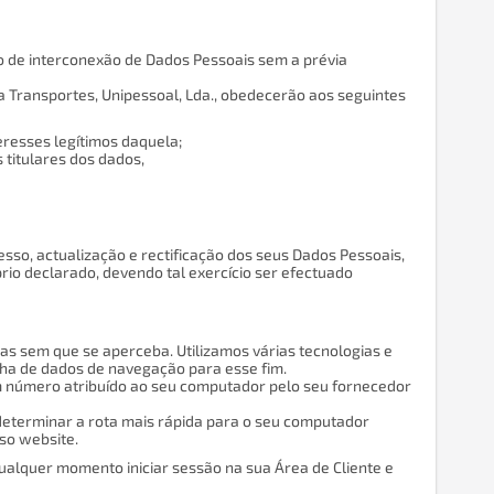
ão de interconexão de Dados Pessoais sem a prévia
 Transportes, Unipessoal, Lda., obedecerão aos seguintes
eresses legítimos daquela;
 titulares dos dados,
esso, actualização e rectificação dos seus Dados Pessoais,
io declarado, devendo tal exercício ser efectuado
s sem que se aperceba. Utilizamos várias tecnologias e
olha de dados de navegação para esse fim.
um número atribuído ao seu computador pelo seu fornecedor
determinar a rota mais rápida para o seu computador
sso website.
 qualquer momento iniciar sessão na sua Área de Cliente e