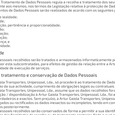
 Tratamento de Dados Pessoais regula a recolha e tratamento dos seus
nte aos mesmos, nos termos da Legislação relativa à protecção de Dad
ntos de Dados Pessoais serão realizados de acordo com os seguintes p
 e lealdade;
ade;
ação, pertinência e proporcionalidade;
ão;
vação;
ação;
ança; e
imidade.
de
essoais recolhidos serão tratados e armazenados informaticamente pela
or esta subcontratadas, para efeitos de gestão da relação entre a Artu
lidade de execução de serviços.
 tratamento e conservação de Dados Pessoais
iola Transportes, Unipessoal, Lda., só procederá ao tratamento de Da
o da sua actividade, cumprimento de obrigações legais ou contratuais 
ola Transportes, Unipessoal, Lda., assume que os dados recolhidos foram
ção / disponibilização à Artur Gaiola Transportes, Unipessoal, Lda., f
rdadeiros e exactos. Sem prejuízo, a Artur Gaiola Transportes, Unipe
ados ou rectificados os dados inexactos ou incompletos, tendo em con
os posteriormente.
essoais recolhidos serão conservados de forma a permitir a sua identi
o das finalidades de recolha ou do tratamento posterior, findo o qual