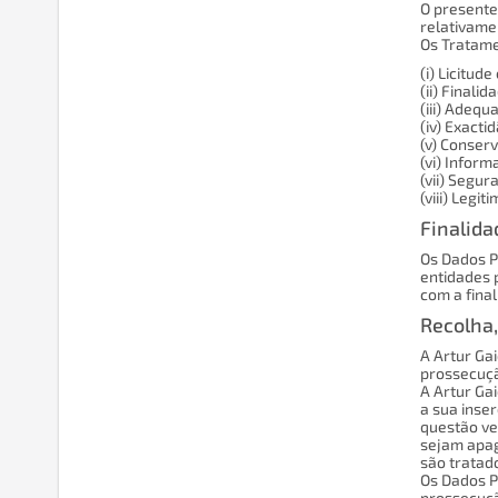
O presente
relativame
Os Tratame
(i) Licitude
(ii) Finalid
(iii) Adequ
(iv) Exactid
(v) Conser
(vi) Inform
(vii) Segur
(viii) Legit
Finalida
Os Dados P
entidades p
com a fina
Recolha,
A Artur Ga
prossecuçã
A Artur Gai
a sua inser
questão ve
sejam apag
são tratad
Os Dados P
prossecuçã