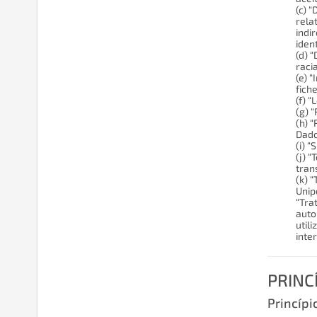
(c) 
rela
indi
ident
(d) “
raci
(e) 
fich
(f) 
(g) 
(h) 
Dado
(i) 
(j) 
tran
(k) 
Unip
“Tra
auto
util
inte
PRINC
Princípi