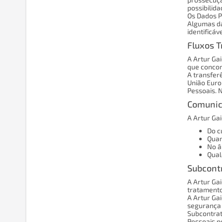
possibilid
Os Dados P
Algumas da
identificáve
Fluxos T
A Artur Ga
que concord
A transfer
União Euro
Pessoais. 
Comunic
A Artur Ga
Do c
Quan
No â
Qual
Subcont
A Artur Ga
tratamento
A Artur Ga
segurança 
Subcontrat
Pessoais po