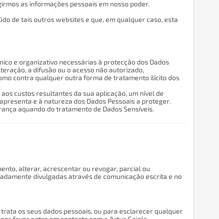
girmos as informações pessoais em nosso poder.
údo de tais outros websites e que, em qualquer caso, esta
cnico e organizativo necessárias à protecção dos Dados
alteração, a difusão ou o acesso não autorizado,
o contra qualquer outra forma de tratamento ilícito dos
os custos resultantes da sua aplicação, um nível de
presenta e à natureza dos Dados Pessoais a proteger.
urança aquando do tratamento de Dados Sensíveis.
mento, alterar, acrescentar ou revogar, parcial ou
mpadamente divulgadas através de comunicação escrita e no
 trata os seus dados pessoais, ou para esclarecer qualquer
 por favor entre em contacto com a Artur Gaiola