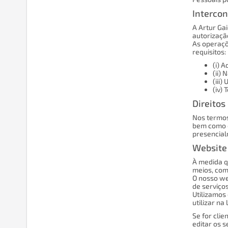
Interco
A Artur Ga
autorizaçã
As operaçõ
requisitos:
(i) 
(ii)
(iii
(iv)
Direitos
Nos termos 
bem como o
presencial
Website
À medida q
meios, com
O nosso we
de serviço
Utilizamos
utilizar na
Se for clie
editar os 