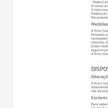
Poderá ain
O nosso we
A Intercour
Política de
Recomendam
Medidas
A Artur Ga
Pessoais co
nomeadamen
mesmos, de
Estas medi
segurança 
A Artur Ga
DISPO
Alteraçõ
A Artur Gai
totalmente
site da em
Esclare
Para saber
dúvida, fa