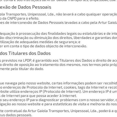
nexão de Dados Pessoais
iola Transportes, Unipessoal, Lda., não levará a cabo qualquer operaç
o da CNPD para o efeito.
es de interconexão de Dados Pessoais levadas a cabo pela Artur Gaiola
Adequação à prossecução das finalidades legais ou estatutárias e de int
 Não-discriminação ou diminuição dos direitos, liberdades e garantias dos
) Utilização de adequadas medidas de segurança; e
 Ter em conta o tipo de dados objecto de interconexão.
 dos Titulares dos Dados
previstos na LPDP, é garantido aos Titulares dos Dados o direito de ac
 direito de oposição ao tratamento dos mesmos, nos termos pelo própr
mente pelo titular do dado.
ue navega pelo nosso website, certas informações podem ser recolhida
o endereços de Protocolo da Internet, cookies, tags da Internet e rec
bsite utiliza endereços IP (Protocolo de Internet). Um endereço IP é 
s de Internet para que possa aceder à Internet.
 o seu endereço IP para diagnosticar problemas com o nosso servidor, 
 ligação ao nosso website e para estatísticas de visita e melhoria do no
nte contratual da Artur Gaiola Transportes, Unipessoal, Lda., poderá a
seus dados pessoais.