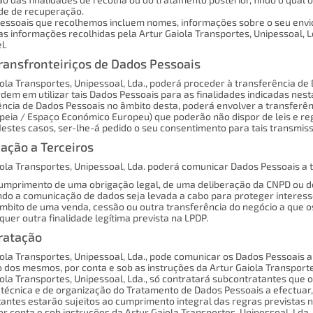
ade de recuperação.
essoais que recolhemos incluem nomes, informações sobre o seu envio
s informações recolhidas pela Artur Gaiola Transportes, Unipessoal, 
l.
ransfronteiriços de Dados Pessoais
iola Transportes, Unipessoal, Lda., poderá proceder à transferência de
em em utilizar tais Dados Pessoais para as finalidades indicadas nesta
ência de Dados Pessoais no âmbito desta, poderá envolver a transferênc
peia / Espaço Económico Europeu) que poderão não dispor de leis e r
Nestes casos, ser-lhe-á pedido o seu consentimento para tais transmis
ação a Terceiros
iola Transportes, Unipessoal, Lda. poderá comunicar Dados Pessoais a t
umprimento de uma obrigação legal, de uma deliberação da CNPD ou de
do a comunicação de dados seja levada a cabo para proteger interesses
mbito de uma venda, cessão ou outra transferência do negócio a que o
quer outra finalidade legítima prevista na LPDP.
ratação
iola Transportes, Unipessoal, Lda., pode comunicar os Dados Pessoais a
 dos mesmos, por conta e sob as instruções da Artur Gaiola Transporte
iola Transportes, Unipessoal, Lda., só contratará subcontratantes que
técnica e de organização do Tratamento de Dados Pessoais a efectuar
antes estarão sujeitos ao cumprimento integral das regras previstas n
r conta e sob instruções da Artur Gaiola Transportes, Unipessoal, Lda.