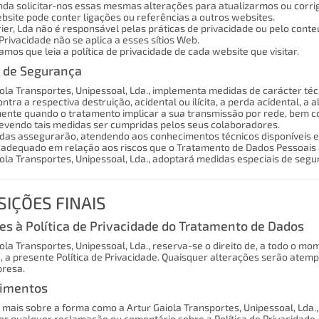
da solicitar-nos essas mesmas alterações para atualizarmos ou corri
bsite pode conter ligações ou referências a outros websites.
ier, Lda não é responsável pelas práticas de privacidade ou pelo conte
 Privacidade não se aplica a esses sítios Web.
os que leia a política de privacidade de cada website que visitar.
 de Segurança
iola Transportes, Unipessoal, Lda., implementa medidas de carácter té
ntra a respectiva destruição, acidental ou ilícita, a perda acidental, a 
te quando o tratamento implicar a sua transmissão por rede, bem com
vendo tais medidas ser cumpridas pelos seus colaboradores.
das assegurarão, atendendo aos conhecimentos técnicos disponíveis e a
adequado em relação aos riscos que o Tratamento de Dados Pessoais a
iola Transportes, Unipessoal, Lda., adoptará medidas especiais de seg
SIÇÕES FINAIS
es à Política de Privacidade do Tratamento de Dados
ola Transportes, Unipessoal, Lda., reserva-se o direito de, a todo o mo
, a presente Política de Privacidade. Quaisquer alterações serão ate
presa.
cimentos
 mais sobre a forma como a Artur Gaiola Transportes, Unipessoal, Lda.,
zer qualquer reclamação ou comentário sobre a Política de Privacidade,