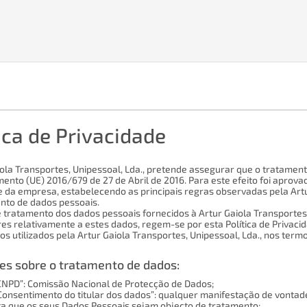
ica de Privacidade
iola Transportes, Unipessoal, Lda., pretende assegurar que o tratame
nto (UE) 2016/679 de 27 de Abril de 2016. Para este efeito foi aprova
e da empresa, estabelecendo as principais regras observadas pela Artur
nto de dados pessoais.
 tratamento dos dados pessoais fornecidos à Artur Gaiola Transportes,
res relativamente a estes dados, regem-se por esta Política de Privac
s utilizados pela Artur Gaiola Transportes, Unipessoal, Lda., nos term
es sobre o tratamento de dados:
“CNPD”: Comissão Nacional de Protecção de Dados;
“Consentimento do titular dos dados”: qualquer manifestação de vontade 
ta que os seus Dados Pessoais sejam objecto de tratamento;