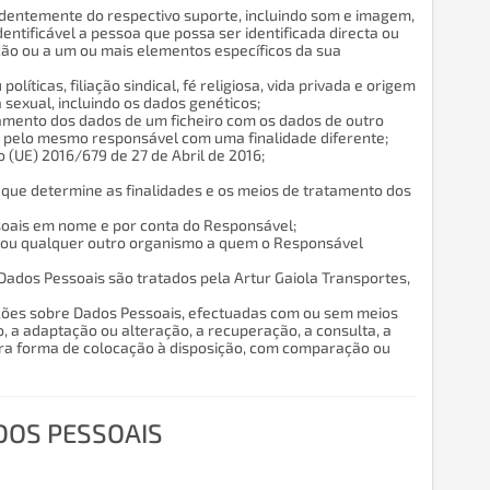
ndentemente do respectivo suporte, incluindo som e imagem,
dentificável a pessoa que possa ser identificada directa ou
ão ou a um ou mais elementos específicos da sua
líticas, filiação sindical, fé religiosa, vida privada e origem
 sexual, incluindo os dados genéticos;
namento dos dados de um ficheiro com os dados de outro
do pelo mesmo responsável com uma finalidade diferente;
 (UE) 2016/679 de 27 de Abril de 2016;
 que determine as finalidades e os meios de tratamento dos
ssoais em nome e por conta do Responsável;
viço ou qualquer outro organismo a quem o Responsável
os Dados Pessoais são tratados pela Artur Gaiola Transportes,
ções sobre Dados Pessoais, efectuadas com ou sem meios
o, a adaptação ou alteração, a recuperação, a consulta, a
utra forma de colocação à disposição, com comparação ou
DOS PESSOAIS