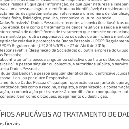
“Dados Pessoais”: qualquer informação, de qualquer natureza e indepe
tiva a uma pessoa singular identificada ou identificável; é considerada i
rectamente, designadamente por referência a um número de identificaç
idade física, fisiológica, psíquica, económica, cultural ou social;
Dados Sensíveis”: Dados Pessoais referentes a convicções filosóficas ou po
al ou étnica, bem como o tratamento de dados relativos à saúde e à vida
“Interconexão de dados”: forma de tratamento que consiste no relacio
eiro mantido por outro responsável, ou os dados de um ficheiro manti
“Legislação relativa à protecção de Dados Pessoais - LPDP”: Regulamento
“RPDP”: Regulamento (UE) 2016/679 de 27 de Abril de 2016;
“Responsável”: a (designação da Sociedade) ou outra empresa do Grupo
s Pessoais;
“Subcontratante”: a pessoa singular ou colectiva que trate os Dados Pe
“Terceiro”: a pessoa singular ou colectiva, a autoridade pública, o ser
smita Dados Pessoais;
“Titular dos Dados”: a pessoa singular identificada ou identificável cuj
essoal, Lda., ou por outro Responsável;
tamento de Dados Pessoais”: qualquer operação ou conjunto de opera
matizados, tais como a recolha, o registo, a organização, a conservaçã
ização, a comunicação por transmissão, por difusão ou por qualquer o
rconexão, bem como o bloqueio, apagamento ou destruição.
ÍPIOS APLICÁVEIS AO TRATAMENTO DE DA
os Gerais