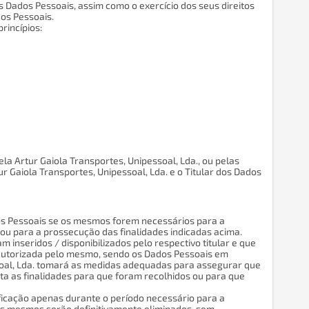
 Dados Pessoais, assim como o exercício dos seus direitos
os Pessoais.
rincípios:
 Artur Gaiola Transportes, Unipessoal, Lda., ou pelas
r Gaiola Transportes, Unipessoal, Lda. e o Titular dos Dados
dos Pessoais se os mesmos forem necessários para a
ou para a prossecução das finalidades indicadas acima.
 inseridos / disponibilizados pelo respectivo titular e que
oi autorizada pelo mesmo, sendo os Dados Pessoais em
ssoal, Lda. tomará as medidas adequadas para assegurar que
ta as finalidades para que foram recolhidos ou para que
ficação apenas durante o período necessário para a
 os mesmos serão definitivamente eliminados, sem